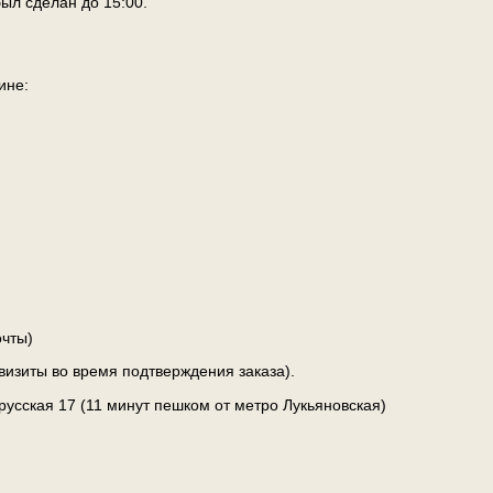
ыл сделан до 15:00.
ине:
чты)
визиты во время подтверждения заказа).
лорусская 17 (11 минут пешком от метро Лукьяновская)