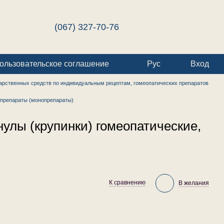
(067) 327-70-76
ользовательское соглашение
Рус
Вход
арственных средств по индивидуальным рецептам, гомеопатических препаратов
препараты (монопрепараты)
улы (крупинки) гомеопатические,
К сравнению
В желания