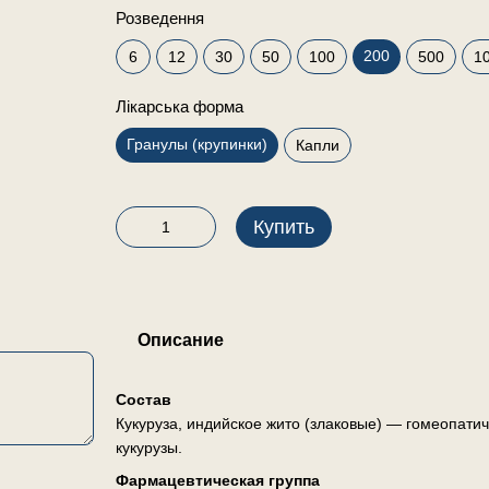
Розведення
200
6
12
30
50
100
500
1
Лікарська форма
Гранулы (крупинки)
Капли
Купить
Описание
Состав
Кукуруза, индийское жито (злаковые) — гомеопати
кукурузы.
Фармацевтическая группа