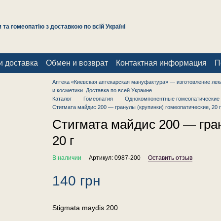
та гомеопатію з доставкою по всій Україні
и доставка
Обмен и возврат
Контактная информация
П
Аптека «Киевская аптекарская мануфактура» — изготовление лек
и косметики. Доставка по всей Украине.
Каталог
Гомеопатия
Однокомпонентные гомеопатические 
Стигмата майдис 200 — гранулы (крупинки) гомеопатические, 20 г
Стигмата майдис 200 — гран
20 г
В наличии
Артикул: 0987-200
Оставить отзыв
140 грн
Stigmata maydis 200