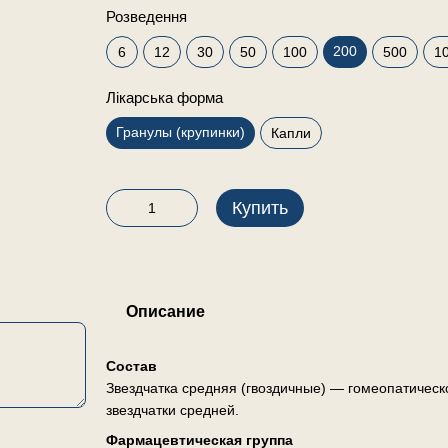
Розведення
200
6
12
30
50
100
500
1
Лікарська форма
Гранулы (крупинки)
Капли
Купить
Описание
Состав
Звездчатка средняя (гвоздичные) — гомеопатическ
звездчатки средней.
Фармацевтическая группа