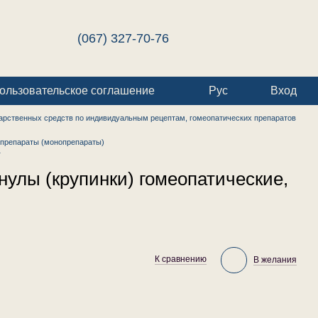
(067) 327-70-76
ользовательское соглашение
Рус
Вход
арственных средств по индивидуальным рецептам, гомеопатических препаратов
препараты (монопрепараты)
г
улы (крупинки) гомеопатические,
К сравнению
В желания