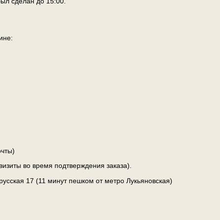
ыл сделан до 15:00.
ине:
чты)
визиты во время подтверждения заказа).
лорусская 17 (11 минут пешком от метро Лукьяновская)