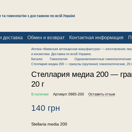
та гомеопатію з доставкою по всій Україні
и доставка
Обмен и возврат
Контактная информация
П
Аптека «Киевская аптекарская мануфактура» — изготовление лек
и косметики. Доставка по всей Украине.
Каталог
Гомеопатия
Однокомпонентные гомеопатические 
Стеллария медиа 200 — гранулы (крупинки) гомеопатические, 20 
Стеллария медиа 200 — гран
20 г
В наличии
Артикул: 0985-200
Оставить отзыв
140 грн
Stellaria media 200