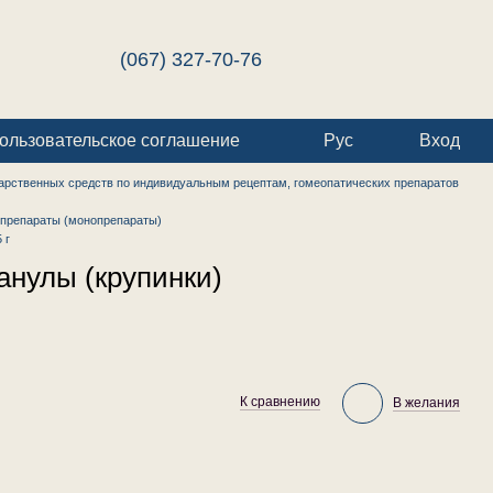
(067) 327-70-76
ользовательское соглашение
Рус
Вход
арственных средств по индивидуальным рецептам, гомеопатических препаратов
препараты (монопрепараты)
 г
анулы (крупинки)
К сравнению
В желания