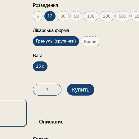
Розведення
12
6
30
50
100
200
500
1
Лікарська форма
Гранулы (крупинки)
Капли
Вага
15 г.
Купить
Описание
Состав