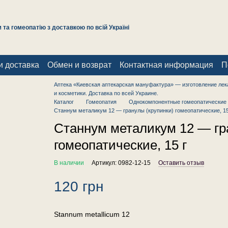
та гомеопатію з доставкою по всій Україні
и доставка
Обмен и возврат
Контактная информация
П
Аптека «Киевская аптекарская мануфактура» — изготовление лек
и косметики. Доставка по всей Украине.
Каталог
Гомеопатия
Однокомпонентные гомеопатические 
Станнум металикум 12 — гранулы (крупинки) гомеопатические, 15
Станнум металикум 12 — гр
гомеопатические, 15 г
В наличии
Артикул: 0982-12-15
Оставить отзыв
120 грн
Stannum metallicum 12