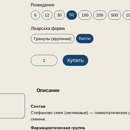
Розведення
50
6
12
30
100
200
500
1
Лікарська форма
Капли
Гранулы (крупинки)
Купить
Описание
Состав
Стефаново семя (лютиковые) — гомеопатическое р
семени.
Фармацевтическая группа