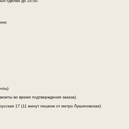
ыл сделан до 15:00.
ине:
чты)
визиты во время подтверждения заказа).
лорусская 17 (11 минут пешком от метро Лукьяновская)