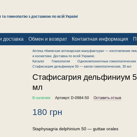
та гомеопатію з доставкою по всій Україні
и доставка
Обмен и возврат
Контактная информация
П
Аптека «Киевская аптекарская мануфактура» — изготовление лек
и косметики. Доставка по всей Украине.
Каталог
Гомеопатия
Однокомпонентные гомеопатические 
Стафисагрия дельфиниум 50 — капли гомеопатические, 30 мл
Стафисагрия дельфиниум 50
мл
В наличии
Артикул: D-0984-50
Оставить отзыв
180 грн
Staphysagria delphinium 50 — guttae orales