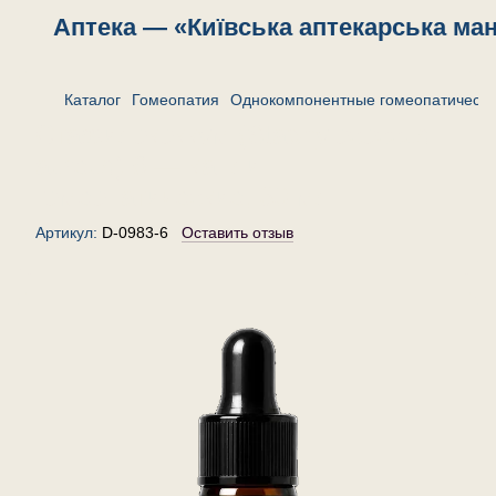
Аптека — «Київська аптекарська ма
Каталог
Гомеопатия
Однокомпонентные гомеопатически
Стафилококкум (Staphylococcus
aureus) 6 — капли
гомеопатические, 30 мл
Артикул:
D-0983-6
Оставить отзыв