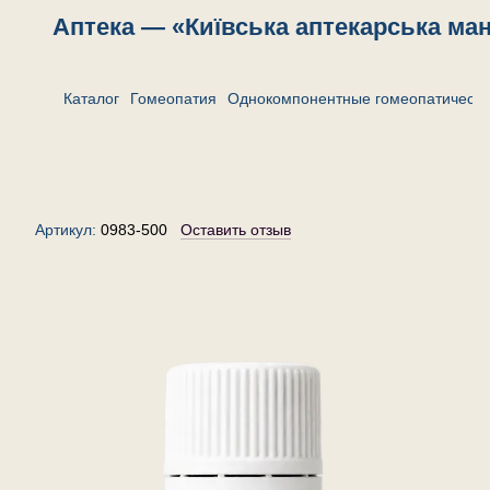
Аптека — «Київська аптекарська ма
Каталог
Гомеопатия
Однокомпонентные гомеопатически
Стафилококкум (Staphylococcus
aureus) 500 — гранулы (крупинки)
гомеопатические, 20 г
Артикул:
0983-500
Оставить отзыв