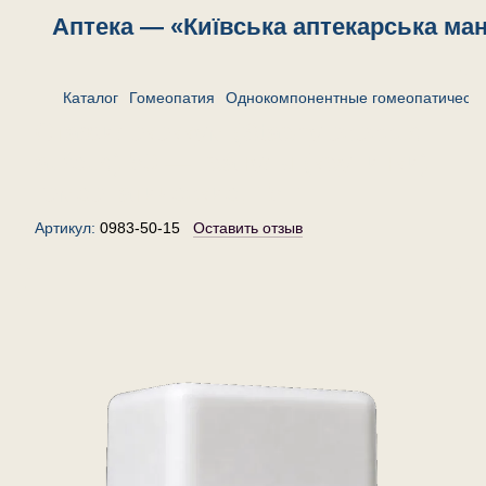
Аптека — «Київська аптекарська ма
Каталог
Гомеопатия
Однокомпонентные гомеопатически
Стафилококкум (Staphylococcus
aureus) 50 — гранулы (крупинки)
гомеопатические, 15 г
Артикул:
0983-50-15
Оставить отзыв