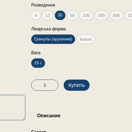
Розведення
30
6
12
50
100
200
500
1
Лікарська форма
Гранулы (крупинки)
Капли
Вага
15 г.
Купить
Описание
Состав