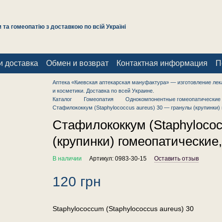
та гомеопатію з доставкою по всій Україні
и доставка
Обмен и возврат
Контактная информация
П
Аптека «Киевская аптекарская мануфактура» — изготовление лек
и косметики. Доставка по всей Украине.
Каталог
Гомеопатия
Однокомпонентные гомеопатические 
Стафилококкум (Staphylococcus aureus) 30 — гранулы (крупинки) 
Стафилококкум (Staphylococ
(крупинки) гомеопатические,
В наличии
Артикул: 0983-30-15
Оставить отзыв
120 грн
Staphylococcum (Staphylococcus aureus) 30