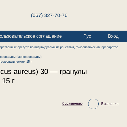
(067) 327-70-76
ользовательское соглашение
Рус
Вход
арственных средств по индивидуальным рецептам, гомеопатических препаратов
препараты (монопрепараты)
гомеопатические, 15 г
cus aureus) 30 — гранулы
 15 г
К сравнению
В желания