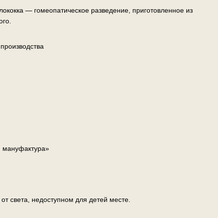
лококка — гомеопатическое разведение, приготовленное из
ого.
 производства
я мануфактура»
т света, недоступном для детей месте.