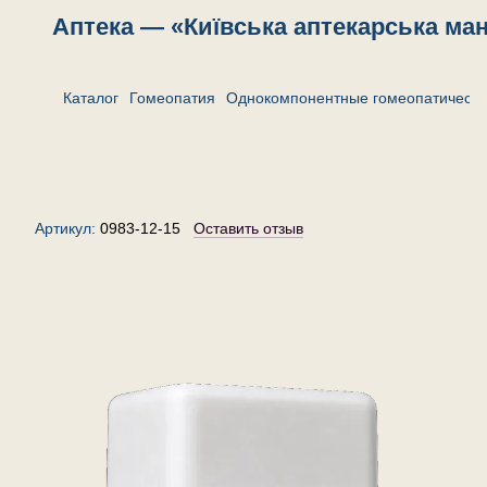
Аптека — «Київська аптекарська ма
Каталог
Гомеопатия
Однокомпонентные гомеопатически
Стафилококкум (Staphylococcus
aureus) 12 — гранулы (крупинки)
гомеопатические, 15 г
Артикул:
0983-12-15
Оставить отзыв