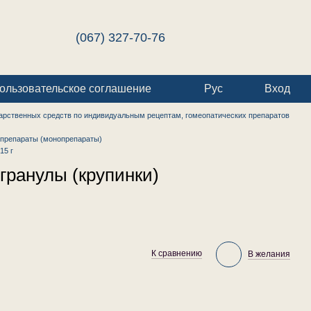
(067) 327-70-76
ользовательское соглашение
Рус
Вход
арственных средств по индивидуальным рецептам, гомеопатических препаратов
препараты (монопрепараты)
15 г
гранулы (крупинки)
К сравнению
В желания