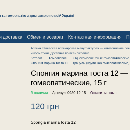
та гомеопатію з доставкою по всій Україні
и доставка
Обмен и возврат
Контактная информация
П
Аптека «Киевская аптекарская мануфактура» — изготовление лек
и косметики. Доставка по всей Украине.
Каталог
Гомеопатия
Однокомпонентные гомеопатические 
Спонгия марина тоста 12 — гранулы (крупинки) гомеопатические, 
Спонгия марина тоста 12 — 
гомеопатические, 15 г
В наличии
Артикул: 0980-12-15
Оставить отзыв
120 грн
Spongia marina tosta 12