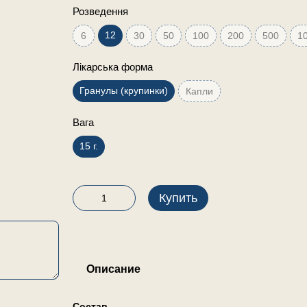
Розведення
12
6
30
50
100
200
500
1
Лікарська форма
Гранулы (крупинки)
Капли
Вага
15 г.
Купить
Описание
Состав