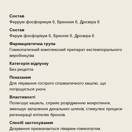
Описание
Состав
Феррум фосфорикум 6, Бриония 6, Дрозера 6
Состав
Ферум фосфорікум 6, Брионія 6, Дрозера 6
Фармацевтична група
Гомеопатичний комплексний препарат екстемпорального
виробництва
Категорія відпуску
Без рецепта
Показання
Для лікування гострого спазматичного кашлю, що
погіршується уночі.
Властивості
Полегшує кашель, сприяє розрідженню мокротиння,
зменшує запалення дихальних шляхів, стимулює процеси
регенерації епітелію бронхів.
Спосіб застосування
Дозування призначається лікарем-гомеопатом.