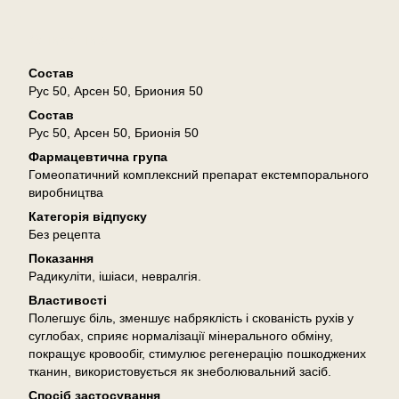
Описание
Состав
Рус 50, Арсен 50, Бриония 50
Состав
Рус 50, Арсен 50, Брионія 50
Фармацевтична група
Гомеопатичний комплексний препарат екстемпорального
виробництва
Категорія відпуску
Без рецепта
Показання
Радикуліти, ішіаси, невралгія.
Властивості
Полегшує біль, зменшує набряклість і скованість рухів у
суглобах, сприяє нормалізації мінерального обміну,
покращує кровообіг, стимулює регенерацію пошкоджених
тканин, використовується як знеболювальний засіб.
Спосіб застосування