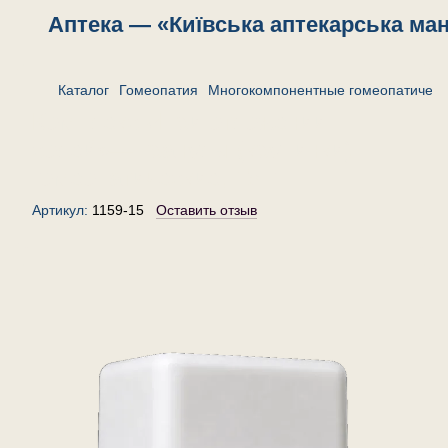
Аптека — «Київська аптекарська ма
Каталог
Гомеопатия
Многокомпонентные гомеопатическ
Комплекс «При отложении
солей»— гранулы (крупинки)
гомеопатические, 15 г
Артикул:
1159-15
Оставить отзыв