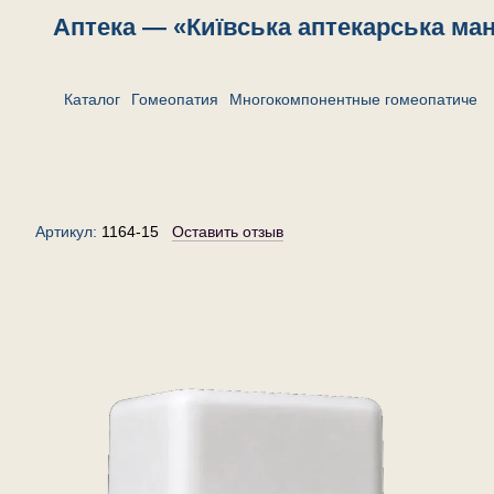
Аптека — «Київська аптекарська ма
Каталог
Гомеопатия
Многокомпонентные гомеопатическ
Комплекс «Антигриппин №3»—
гранулы (крупинки)
гомеопатические, 15 г
Артикул:
1164-15
Оставить отзыв