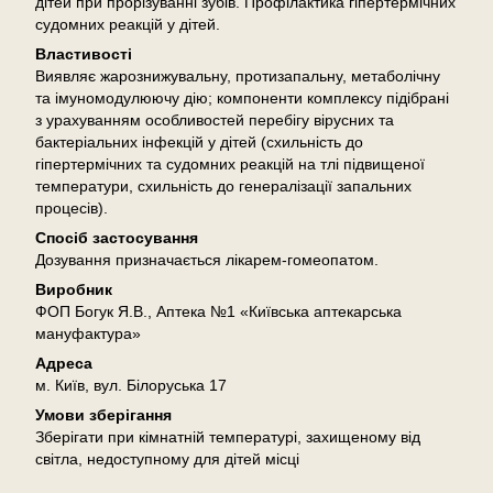
дітей при прорізуванні зубів. Профілактика гіпертермічних
судомних реакцій у дітей.
Властивості
Виявляє жарознижувальну, протизапальну, метаболічну
та імуномодулюючу дію; компоненти комплексу підібрані
з урахуванням особливостей перебігу вірусних та
бактеріальних інфекцій у дітей (схильність до
гіпертермічних та судомних реакцій на тлі підвищеної
температури, схильність до генералізації запальних
процесів).
Спосіб застосування
Дозування призначається лікарем-гомеопатом.
Виробник
ФОП Богук Я.В., Аптека №1 «Київська аптекарська
мануфактура»
Адреса
м. Київ, вул. Білоруська 17
Умови зберігання
Зберігати при кімнатній температурі, захищеному від
світла, недоступному для дітей місці