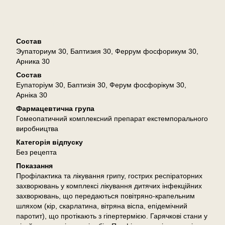
Описание
Состав
Эупаториум 30, Баптизия 30, Феррум фосфорикум 30,
Арника 30
Состав
Еупаторіум 30, Баптизія 30, Ферум фосфорікум 30,
Арніка 30
Фармацевтична група
Гомеопатичний комплексний препарат екстемпорального
виробництва
Категорія відпуску
Без рецепта
Показання
Профілактика та лікування грипу, гострих респіраторних
захворювань у комплексі лікування дитячих інфекційних
захворювань, що передаються повітряно-крапельним
шляхом (кір, скарлатина, вітряна віспа, епідемічний
паротит), що протікають з гіпертермією. Гарячкові стани у