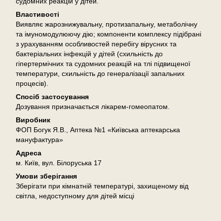
судомних реакцій у дітей.
Властивості
Виявляє жарознижувальну, протизапальну, метаболічну
та імуномодулюючу дію; компоненти комплексу підібрані
з урахуванням особливостей перебігу вірусних та
бактеріальних інфекцій у дітей (схильність до
гіпертермічних та судомних реакцій на тлі підвищеної
температури, схильність до генералізації запальних
процесів).
Спосіб застосування
Дозування призначається лікарем-гомеопатом.
Виробник
ФОП Богук Я.В., Аптека №1 «Київська аптекарська
мануфактура»
Адреса
м. Київ, вул. Білоруська 17
Умови зберігання
Зберігати при кімнатній температурі, захищеному від
світла, недоступному для дітей місці