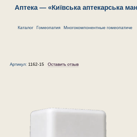
Аптека — «Київська аптекарська ма
Каталог
Гомеопатия
Многокомпонентные гомеопатическ
Комплекс «Антигриппин №1»—
гранулы (крупинки)
гомеопатические, 15 г
Артикул:
1162-15
Оставить отзыв