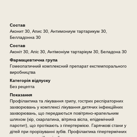
Описание
Состав
Аконит 30, Апис 30, Антимониум тартарикум 30,
Белладонна 30
Состав
Аконіт 30, Апіс 30, Антімоніум тартарікум 30, Беладона 30
Фармацевтична група
Гомеопатичний комплексний препарат екстемпорального
виробництва
Категорія відпуску
Без рецепта
Показання
Профілактика та лікування грипу, гострих респіраторних
захворювань у комплексі лікування дитячих інфекційних
захворювань, що передаються повітряно-крапельним
шляхом (кір, скарлатина, вітряна віспа, епідемічний
паротит), що протікають з гіпертермією. Гарячкові стани у
дітей при прорізуванні зубів. Профілактика гіпертермічних