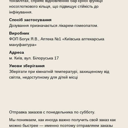
тонзилітах, сприяє відновленню бар’єрної функції
носоглоткового кільця, що підвищує стійкість до
інфікування.
Спосіб застосування
Дозування призначається лікарем-гомеопатом.
Виробник
ФОП Богук Я.В., Аптека №1 «Київська аптекарська
мануфактура»
Адреса
м. Київ, вул. Білоруська 17
Умови зберігання
Зберігати при кімнатній температурі, захищеному від
світла, недоступному для дітей місці
Доставка
Отправка заказов с понедельника по субботу.
Мы понимаем, как иногда важно получить свой заказ как
можно быстрее — именно поэтому отправляем заказы