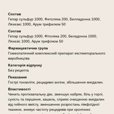
Описание
Состав
Гепар сульфур 1000, Фитоляка 200, Белладонна 1000,
Ляхезис 1000, Арум трифилюм 50
Состав
Гепар сульфур 1000, Фітоляка 200, Беладонна 1000,
Ляхезіс 1000, Арум трифілюм 50
Фармацевтична група
Гомеопатичний комплексний препарат екстемпорального
виробництва
Категорія відпуску
Без рецепта
Показання
Гострі тонзиліти, рецидивні ангіни, збільшення мигдалин.
Властивості
Чинить протизапальну дію, зменшує набряк, біль у горлі,
сухість та першіння, кашель, сприяє очищенню мигдалин
від гнійного вмісту, зменшенню розростань лімфоїдної
тканини, знижує частоту рецидивів при хронічних