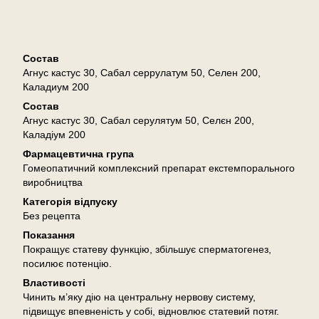
Описание
Состав
Агнус кастус 30, Сабал серрулатум 50, Селен 200,
Каладиум 200
Состав
Агнус кастус 30, Сабал серулятум 50, Селєн 200,
Каладіум 200
Фармацевтична група
Гомеопатичний комплексний препарат екстемпорального
виробництва
Категорія відпуску
Без рецепта
Показання
Покращує статеву функцію, збільшує сперматогенез,
посилює потенцію.
Властивості
Чинить м’яку дію на центральну нервову систему,
підвищує впевненість у собі, відновлює статевий потяг.