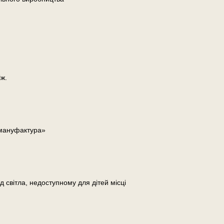
ж.
 мануфактура»
д світла, недоступному для дітей місці