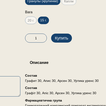
Гранулы (крупинки)
Капли
Вага
15 г.
20 г.
Купить
Описание
Состав
Графит 30, Апис 30, Арсен 30, Уртика уренс 30
Состав
Графіт 30, Апіс 30, Арсен 30, Уртика уренс 30
Фармацевтична група
Гомеопатичний комплексний препарат екстемпора