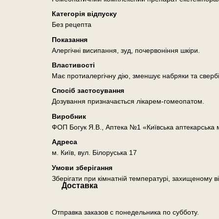
Категорія відпуску
Без рецепта
Показання
Алергічні висипання, зуд, почервоніння шкіри.
Властивості
Має протиалергічну дію, зменшує набряки та свербі
Спосіб застосування
Дозування призначається лікарем-гомеопатом.
Виробник
ФОП Богук Я.В., Аптека №1 «Київська аптекарська
Адреса
м. Київ, вул. Білоруська 17
Умови зберігання
Зберігати при кімнатній температурі, захищеному ві
Доставка
Отправка заказов с понедельника по субботу.