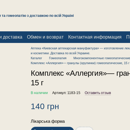
та гомеопатію з доставкою по всій Україні
и доставка
Обмен и возврат
Контактная информация
П
Аптека «Киевская аптекарская мануфактура» — изготовление лек
и косметики. Доставка по всей Украине.
Каталог
Гомеопатия
Многокомпонентные гомеопатические
Комплекс «Аллергия»— гранулы (крупинки) гомеопатические, 15 г
Комплекс «Аллергия»— гран
15 г
В наличии
Артикул: 1183-15
Оставить отзыв
140 грн
Лікарська форма