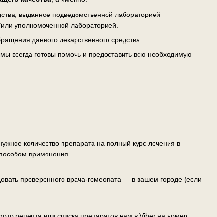
едства, выданное подведомственной лабораторией
/или уполномоченной лабораторией.
ращения данного лекарственного средства.
— мы всегда готовы помочь и предоставить всю необходимую
ужное количество препарата на полный курс лечения в
способом применения.
овать проверенного врача-гомеопата — в вашем городе (если
ото рецепта или списка препаратов нам в Viber на номер: