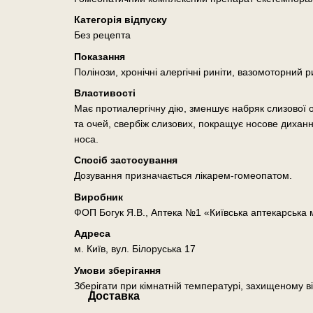
Категорія відпуску
Без рецепта
Показання
Полінози, хронічні алергічні риніти, вазомоторний ри
Властивості
Має протиалергічну дію, зменшує набряк слизової 
та очей, свербіж слизових, покращує носове диханн
носа.
Спосіб застосування
Дозування призначається лікарем-гомеопатом.
Виробник
ФОП Богук Я.В., Аптека №1 «Київська аптекарська
Адреса
м. Київ, вул. Білоруська 17
Умови зберігання
Зберігати при кімнатній температурі, захищеному ві
Доставка