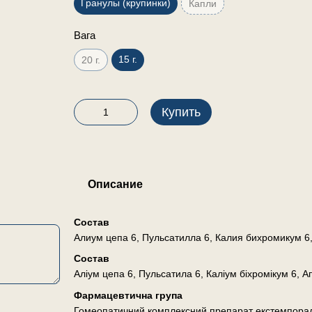
Гранулы (крупинки)
Капли
Вага
15 г.
20 г.
Купить
Описание
Состав
Алиум цепа 6, Пульсатилла 6, Калия бихромикум 6,
Состав
Аліум цепа 6, Пульсатила 6, Каліум біхромікум 6, Ап
Фармацевтична група
Гомеопатичний комплексний препарат екстемпора