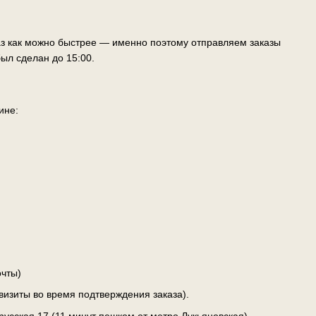
аз как можно быстрее — именно поэтому отправляем заказы
ыл сделан до 15:00.
ине:
чты)
визиты во время подтверждения заказа).
лорусская 17 (11 минут пешком от метро Лукьяновская)