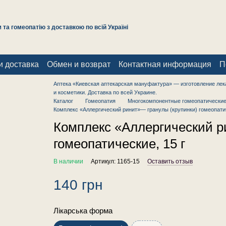
та гомеопатію з доставкою по всій Україні
и доставка
Обмен и возврат
Контактная информация
П
Аптека «Киевская аптекарская мануфактура» — изготовление лек
и косметики. Доставка по всей Украине.
Каталог
Гомеопатия
Многокомпонентные гомеопатические
Комплекс «Аллергический ринит»— гранулы (крупинки) гомеопатич
Комплекс «Аллергический р
гомеопатические, 15 г
В наличии
Артикул: 1165-15
Оставить отзыв
140 грн
Лікарська форма