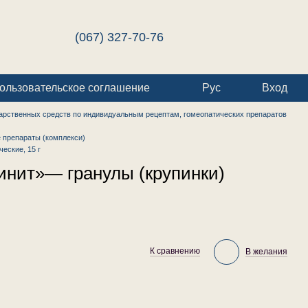
(067) 327-70-76
ользовательское соглашение
Рус
Вход
арственных средств по индивидуальным рецептам, гомеопатических препаратов
 препараты (комплекси)
еские, 15 г
инит»— гранулы (крупинки)
К сравнению
В желания