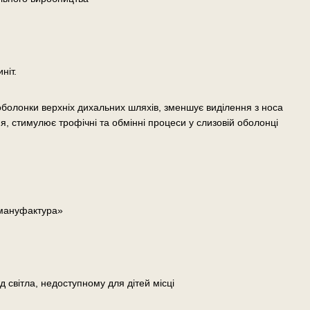
ніт.
оболонки верхніх дихальних шляхів, зменшує виділення з носа
я, стимулює трофічні та обмінні процеси у слизовій оболонці
 мануфактура»
д світла, недоступному для дітей місці