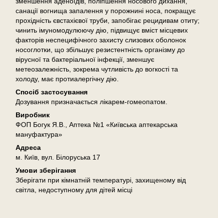
зменшення аденоїдів, поліпшення носового дихання,
санації вогнища запалення у порожнині носа, покращує
прохідність євстахієвої труби, запобігає рецидивам отиту;
чинить імуномодулюючу дію, підвищує вміст місцевих
факторів неспецифічного захисту слизових оболонок
носоглотки, що збільшує резистентність організму до
вірусної та бактеріальної інфекції, зменшує
метеозалежність, зокрема чутливість до вогкості та
холоду, має протиалергічну дію.
Спосіб застосування
Дозування призначається лікарем-гомеопатом.
Виробник
ФОП Богук Я.В., Аптека №1 «Київська аптекарська
мануфактура»
Адреса
м. Київ, вул. Білоруська 17
Умови зберігання
Зберігати при кімнатній температурі, захищеному від
світла, недоступному для дітей місці