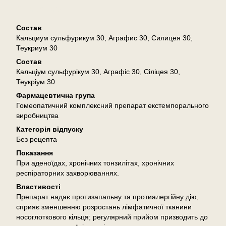
Описание
Состав
Кальциум сульфурикум 30, Аграфис 30, Силицея 30,
Теукриум 30
Состав
Кальціум сульфурікум 30, Аграфіс 30, Сіліцея 30,
Теукріум 30
Фармацевтична група
Гомеопатичний комплексний препарат екстемпорального
виробництва
Категорія відпуску
Без рецепта
Показання
При аденоїдах, хронічних тонзилітах, хронічних
респіраторних захворюваннях.
Властивості
Препарат надає протизапальну та протиалергійну дію,
сприяє зменшенню розростань лімфатичної тканини
носоглоткового кільця; регулярний прийом призводить до