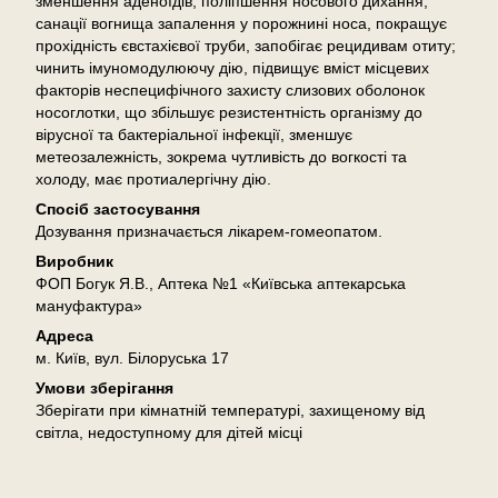
зменшення аденоїдів, поліпшення носового дихання,
санації вогнища запалення у порожнині носа, покращує
прохідність євстахієвої труби, запобігає рецидивам отиту;
чинить імуномодулюючу дію, підвищує вміст місцевих
факторів неспецифічного захисту слизових оболонок
носоглотки, що збільшує резистентність організму до
вірусної та бактеріальної інфекції, зменшує
метеозалежність, зокрема чутливість до вогкості та
холоду, має протиалергічну дію.
Спосіб застосування
Дозування призначається лікарем-гомеопатом.
Виробник
ФОП Богук Я.В., Аптека №1 «Київська аптекарська
мануфактура»
Адреса
м. Київ, вул. Білоруська 17
Умови зберігання
Зберігати при кімнатній температурі, захищеному від
світла, недоступному для дітей місці