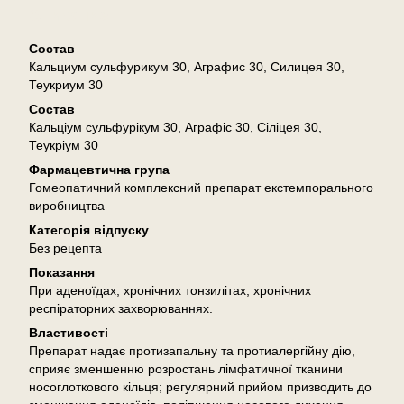
Описание
Состав
Кальциум сульфурикум 30, Аграфис 30, Силицея 30,
Теукриум 30
Состав
Кальціум сульфурікум 30, Аграфіс 30, Сіліцея 30,
Теукріум 30
Фармацевтична група
Гомеопатичний комплексний препарат екстемпорального
виробництва
Категорія відпуску
Без рецепта
Показання
При аденоїдах, хронічних тонзилітах, хронічних
респіраторних захворюваннях.
Властивості
Препарат надає протизапальну та протиалергійну дію,
сприяє зменшенню розростань лімфатичної тканини
носоглоткового кільця; регулярний прийом призводить до