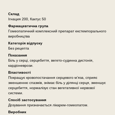
Опис
Склад
Ігнация 200, Кактус 50
Фармацевтична група
Гомеопатичний комплексний препарат екстемпорального
виробництва
Категорія відпуску
Без рецепта
Показання
Біль у серці, серцебиття, вегето-судинна дистонія,
кардіоневрози.
Властивості
Покращує кровопостачання серцевого м’яза, сприяє
зменшенню спазмів, знімає біль у ділянці серця, зменшує
серцебиття, нормалізує стан вегетативної нервової
системи.
Спосіб застосування
Дозування призначається лікарем-гомеопатом.
Виробник