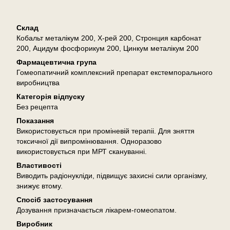
Опис
Склад
Кобальт металікум 200, Х-рей 200, Стронция карбонат
200, Ацидум фосфорикум 200, Цинкум металікум 200
Фармацевтична група
Гомеопатичний комплексний препарат екстемпорального
виробництва
Категорія відпуску
Без рецепта
Показання
Використовується при проміневій терапіі. Для зняття
токсичної дії випромінювання. Одноразово
використовується при МРТ скануванні.
Властивості
Виводить радіонукліди, підвищує захисні сили організму,
знижує втому.
Спосіб застосування
Дозування призначається лікарем-гомеопатом.
Виробник