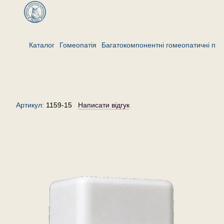
Каталог
Гомеопатія
Багатокомпонентні гомеопатичні пре
Комплекс «При відкладенні
солей»— гранули (крупинки)
гомеопатичні, 15 г
Артикул:
1159-15
Написати відгук