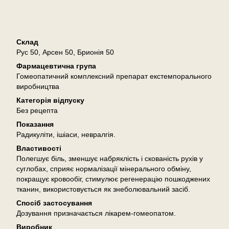
Опис
Склад
Рус 50, Арсен 50, Брионія 50
Фармацевтична група
Гомеопатичний комплексний препарат екстемпорального
виробництва
Категорія відпуску
Без рецепта
Показання
Радикуліти, ішіаси, невралгія.
Властивості
Полегшує біль, зменшує набряклість і скованість рухів у
суглобах, сприяє нормалізації мінерального обміну,
покращує кровообіг, стимулює регенерацію пошкоджених
тканин, використовується як знеболювальний засіб.
Спосіб застосування
Дозування призначається лікарем-гомеопатом.
Виробник