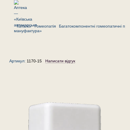
Каталог
Гомеопатія
Багатокомпонентні гомеопатичні пре
Комплекс «При судомах»—
гранули (крупинки) гомеопатичні,
15 г
Артикул:
1170-15
Написати відгук