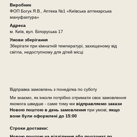
Виробник
ФОП Богук Я.В., Аптека №1 «Київська аптекарська
мануфактура»
Адреса
м. Київ, вул. Білоруська 17
Умови зберігання
Зберігати при кімнатній температурі, захищеному від
світла, недоступному для дітей місці
Доставка
Відправка замовлень з понеділка по суботу
Ми знаємо, як інколи потрібно отримати своє замовлення
якомога швидше - саме тому ми
відправляємо закази
Новою поштою в день замовлення
при умові,
якщо
вони були оформлені
до 15:00
Cтроки доставки:
Новою поштою на відділення або поштомат по