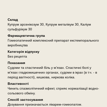
Опис
Склад
Купрум арсенікозум 30, Купрум металікум 30, Каліум
сульфурікум 30
Фармацевтична група
Гомеопатичний комплексний препарат екстемпорального
виробництва
Категорія відпуску
Без рецепта
Показання
Судоми та спастичний біль у м'язах. Спастичні болі у
м'язах гладкомишечних органах, судоми в ікрах (в т.ч. - в
період вагітності), кишкова, ниркова коліка.
Властивості
Чинить спазмолітичний ефект, сприяє нормалізації водно-
сольового обміну.
Спосіб застосування
Дозування призначається лікарем-гомеопатом.