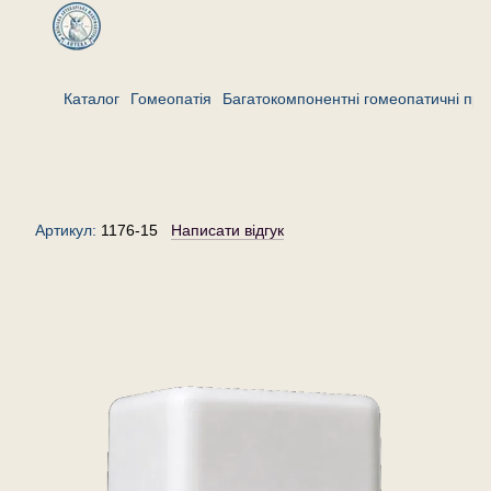
Каталог
Гомеопатія
Багатокомпонентні гомеопатичні пре
Комплекс «При катаракті»—
гранули (крупинки) гомеопатичні,
15 г
Артикул:
1176-15
Написати відгук