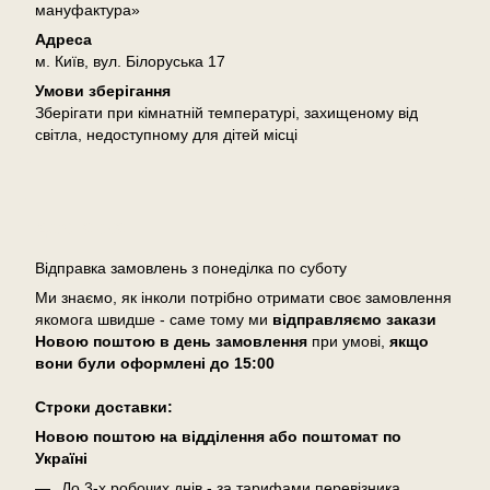
мануфактура»
Адреса
м. Київ, вул. Білоруська 17
Умови зберігання
Зберігати при кімнатній температурі, захищеному від
світла, недоступному для дітей місці
Доставка
Відправка замовлень з понеділка по суботу
Ми знаємо, як інколи потрібно отримати своє замовлення
якомога швидше - саме тому ми
відправляємо закази
Новою поштою в день замовлення
при умові,
якщо
вони були оформлені
до 15:00
Cтроки доставки:
Новою поштою на відділення або поштомат по
Україні
До 3-х робочих днів - за тарифами перевізника