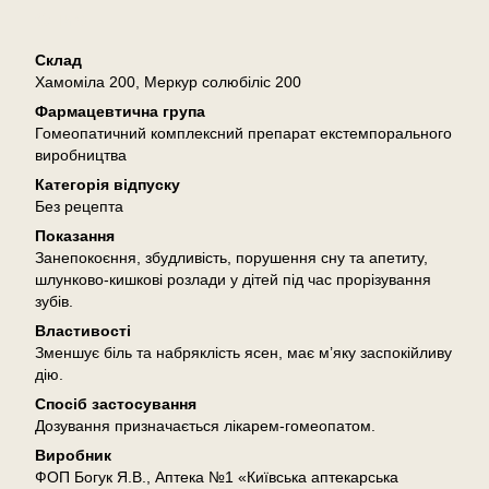
Опис
Склад
Хамоміла 200, Меркур солюбіліс 200
Фармацевтична група
Гомеопатичний комплексний препарат екстемпорального
виробництва
Категорія відпуску
Без рецепта
Показання
Занепокоєння, збудливість, порушення сну та апетиту,
шлунково-кишкові розлади у дітей під час прорізування
зубів.
Властивості
Зменшує біль та набряклість ясен, має м’яку заспокійливу
дію.
Спосіб застосування
Дозування призначається лікарем-гомеопатом.
Виробник
ФОП Богук Я.В., Аптека №1 «Київська аптекарська