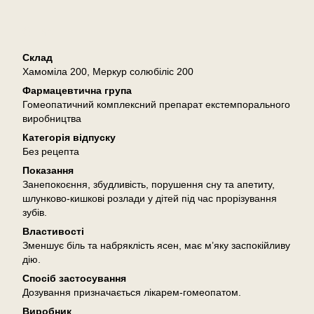
Опис
Склад
Хамоміла 200, Меркур солюбіліс 200
Фармацевтична група
Гомеопатичний комплексний препарат екстемпорального
виробництва
Категорія відпуску
Без рецепта
Показання
Занепокоєння, збудливість, порушення сну та апетиту,
шлунково-кишкові розлади у дітей під час прорізування
зубів.
Властивості
Зменшує біль та набряклість ясен, має м’яку заспокійливу
дію.
Спосіб застосування
Дозування призначається лікарем-гомеопатом.
Виробник