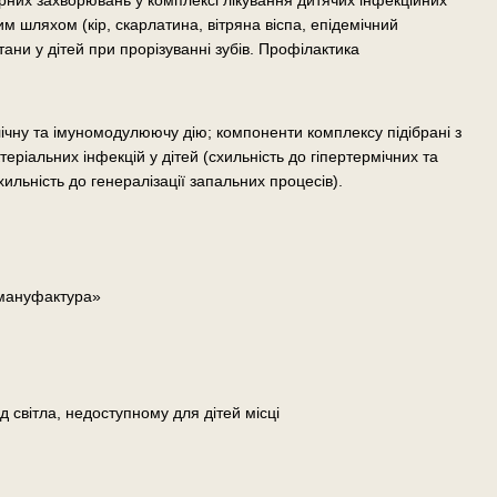
орних захворювань у комплексі лікування дитячих інфекційних
 шляхом (кір, скарлатина, вітряна віспа, епідемічний
тани у дітей при прорізуванні зубів. Профілактика
чну та імуномодулюючу дію; компоненти комплексу підібрані з
еріальних інфекцій у дітей (схильність до гіпертермічних та
ильність до генералізації запальних процесів).
 мануфактура»
д світла, недоступному для дітей місці