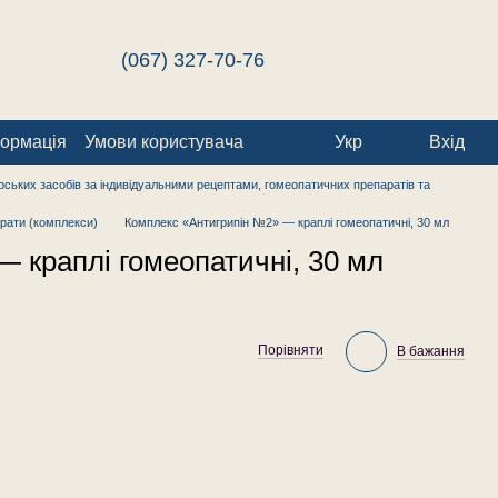
(067) 327-70-76
формація
Умови користувача
Укр
Вхід
ських засобів за індивідуальними рецептами, гомеопатичних препаратів та
рати (комплекси)
Комплекс «Антигрипін №2» — краплі гомеопатичні, 30 мл
 краплі гомеопатичні, 30 мл
Порівняти
В бажання