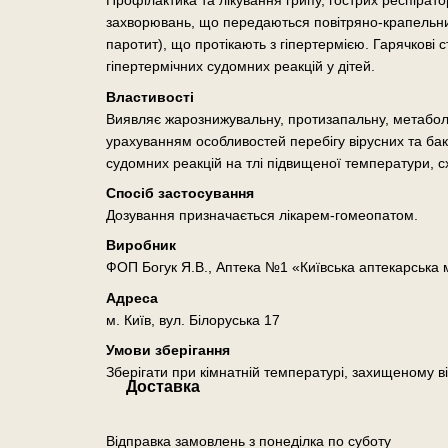
Профілактика та лікування грипу, гострих респірат
захворювань, що передаються повітряно-крапельним
паротит), що протікають з гіпертермією. Гарячкові с
гіпертермічних судомних реакцій у дітей.
Властивості
Виявляє жарознижувальну, протизапальну, метаболі
урахуванням особливостей перебігу вірусних та бакт
судомних реакцій на тлі підвищеної температури, сх
Спосіб застосування
Дозування призначається лікарем-гомеопатом.
Виробник
ФОП Богук Я.В., Аптека №1 «Київська аптекарська
Адреса
м. Київ, вул. Білоруська 17
Умови зберігання
Зберігати при кімнатній температурі, захищеному ві
Доставка
Відправка замовлень з понеділка по суботу