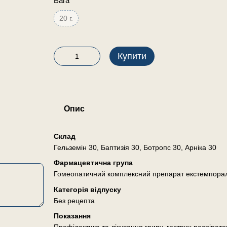
Вага
20 г.
Купити
Опис
Склад
Гельземін 30, Баптизія 30, Ботропс 30, Арніка 30
Фармацевтична група
Гомеопатичний комплексний препарат екстемпора
Категорія відпуску
Без рецепта
Показання