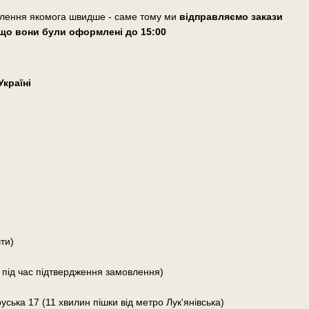
влення якомога швидше - саме тому ми
відправляємо закази
що вони були оформлені
до 15:00
країні
ти)
 під час підтвердження замовлення)
руська 17 (11 хвилин пішки від метро Лук'янівська)