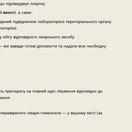
що підтверджує покупку.
 якості
, а саме:
виданий підвідомчою лабораторією територіального органу
раторією.
бігу відповідного лікарського засобу.
— ми завжди готові допомогти та надати всю необхідну
сть препарату на повний курс лікування відповідно до
вання.
еревіреного лікаря-гомеопата — у вашому місті (за