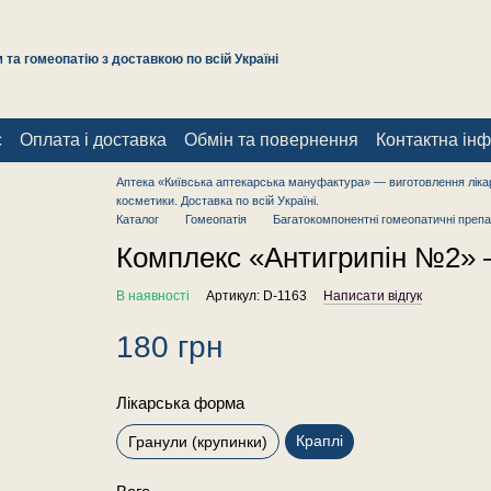
та гомеопатію з доставкою по всій Україні
с
Оплата і доставка
Обмін та повернення
Контактна ін
Аптека «Київська аптекарська мануфактура» — виготовлення лікар
косметики. Доставка по всій Україні.
Каталог
Гомеопатія
Багатокомпонентні гомеопатичні препа
Комплекс «Антигрипін №2» —
В наявності
Артикул: D-1163
Написати відгук
180 грн
Лікарська форма
Краплі
Гранули (крупинки)