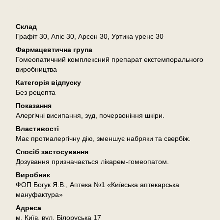
Опис
Склад
Графіт 30, Апіс 30, Арсен 30, Уртика уренс 30
Фармацевтична група
Гомеопатичний комплексний препарат екстемпорального
виробництва
Категорія відпуску
Без рецепта
Показання
Алергічні висипання, зуд, почервоніння шкіри.
Властивості
Має протиалергічну дію, зменшує набряки та свербіж.
Спосіб застосування
Дозування призначається лікарем-гомеопатом.
Виробник
ФОП Богук Я.В., Аптека №1 «Київська аптекарська
мануфактура»
Адреса
м. Київ, вул. Білоруська 17