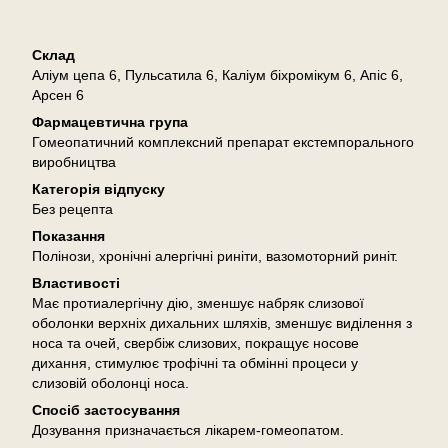
Опис
Склад
Аліум цепа 6, Пульсатила 6, Каліум біхромікум 6, Апіс 6,
Арсен 6
Фармацевтична група
Гомеопатичний комплексний препарат екстемпорального
виробництва
Категорія відпуску
Без рецепта
Показання
Полінози, хронічні алергічні риніти, вазомоторний риніт.
Властивості
Має протиалергічну дію, зменшує набряк слизової
оболонки верхніх дихальних шляхів, зменшує виділення з
носа та очей, свербіж слизових, покращує носове
дихання, стимулює трофічні та обмінні процеси у
слизовій оболонці носа.
Спосіб застосування
Дозування призначається лікарем-гомеопатом.