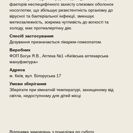
факторів неспецифічного захисту слизових оболонок
носоглотки, що збільшує резистентність організму до
вірусної та бактеріальної інфекції, зменшує
метеозалежність, зокрема чутливість до вогкості та
холоду, має протиалергічну дію.
Спосіб застосування
Дозування призначається лікарем-гомеопатом.
Виробник
ФОП Богук Я.В., Аптека №1 «Київська аптекарська
мануфактура»
Адреса
м. Київ, вул. Білоруська 17
Умови зберігання
Зберігати при кімнатній температурі, захищеному від
світла, недоступному для дітей місці
Доставка
Відправка замовлень з понеділка по суботу