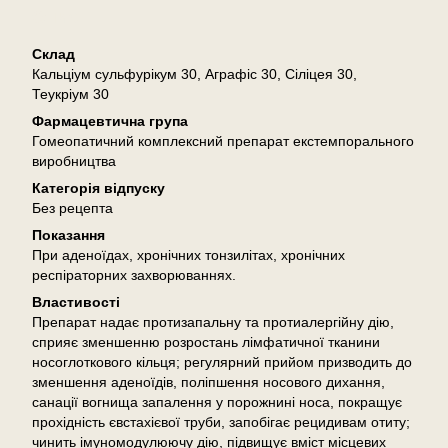
Опис
Склад
Кальціум сульфурікум 30, Аграфіс 30, Сіліцея 30,
Теукріум 30
Фармацевтична група
Гомеопатичний комплексний препарат екстемпорального
виробництва
Категорія відпуску
Без рецепта
Показання
При аденоїдах, хронічних тонзилітах, хронічних
респіраторних захворюваннях.
Властивості
Препарат надає протизапальну та протиалергійну дію,
сприяє зменшенню розростань лімфатичної тканини
носоглоткового кільця; регулярний прийом призводить до
зменшення аденоїдів, поліпшення носового дихання,
санації вогнища запалення у порожнині носа, покращує
прохідність євстахієвої труби, запобігає рецидивам отиту;
чинить імуномодулюючу дію, підвищує вміст місцевих